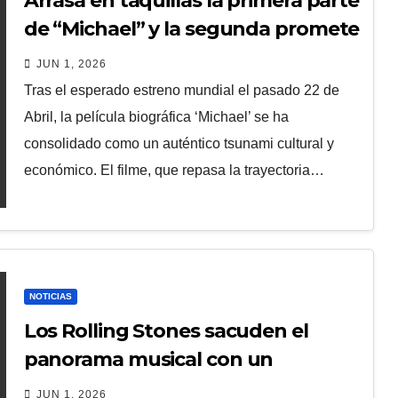
Arrasa en taquillas la primera parte
de “Michael” y la segunda promete
dar batalla
JUN 1, 2026
Tras el esperado estreno mundial el pasado 22 de
Abril, la película biográfica ‘Michael’ se ha
consolidado como un auténtico tsunami cultural y
económico. El filme, que repasa la trayectoria…
NOTICIAS
Los Rolling Stones sacuden el
panorama musical con un
esperado nuevo lanzamiento
JUN 1, 2026