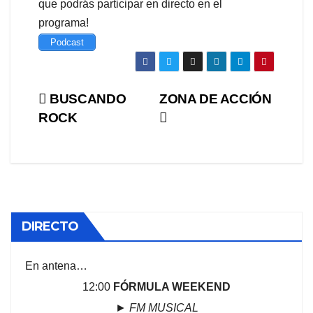
que podrás participar en directo en el
programa!
Podcast
Navegación
BUSCANDO
ZONA DE ACCIÓN
ROCK
de
entradas
DIRECTO
En antena…
12:00
FÓRMULA WEEKEND
►
FM MUSICAL