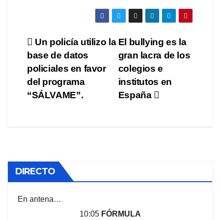
Navegación
Un policía utilizo la
El bullying es la
base de datos
gran lacra de los
de
policiales en favor
colegios e
entradas
del programa
institutos en
“SÁLVAME”.
España
DIRECTO
En antena…
10:05
FÓRMULA