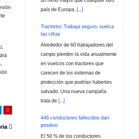
un ritmo mayor que cualquier otro
esión
país de Europa.
[...]
rte
Tractores: Trabaja seguro, vuelca
las cifras
Alrededor de 60 trabajadores del
o,
campo pierden la vida anualmente
drá
en vuelcos con tractores que
,
sión
carecen de los sistemas de
protección que podrían haberles
salvado. Una nueva campaña
trata de
[...]
446 conductores fallecidos dan
positivo
ria
El 50 % de los conductores