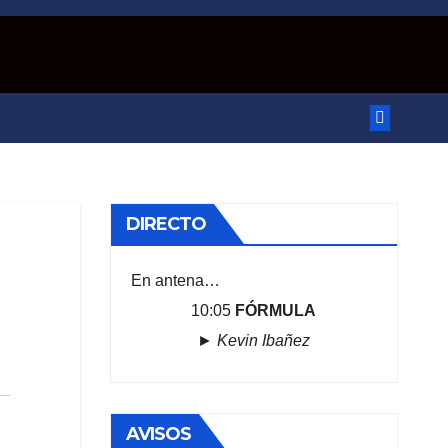
DIRECTO
En antena…
10:05
FÓRMULA
►
Kevin Ibañez
AVISOS