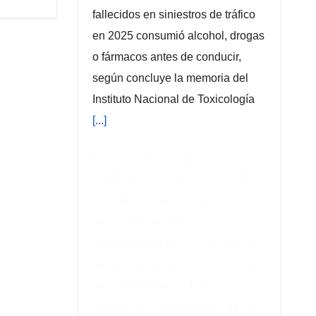
fallecidos en siniestros de tráfico
en 2025 consumió alcohol, drogas
o fármacos antes de conducir,
según concluye la memoria del
Instituto Nacional de Toxicología
[...]
En 2025 se contabilizaron 74.561
condenas y 67 penas de prisión
Los delitos relacionados con la
seguridad del tráfico
representaron el 27 % del total de
sentencias del año 2025. En total,
se contabilizaron 74.561
sentencias condenatorias, de las