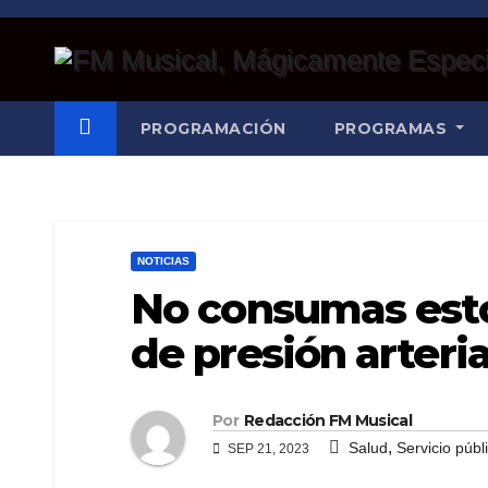
Saltar
al
contenido
PROGRAMACIÓN
PROGRAMAS
NOTICIAS
No consumas esto
de presión arteria
Por
Redacción FM Musical
,
Salud
Servicio públ
SEP 21, 2023