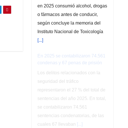
en 2025 consumió alcohol, drogas
o fármacos antes de conducir,
según concluye la memoria del
Instituto Nacional de Toxicología
[...]
En 2025 se contabilizaron 74.561
condenas y 67 penas de prisión
Los delitos relacionados con la
seguridad del tráfico
representaron el 27 % del total de
sentencias del año 2025. En total,
se contabilizaron 74.561
sentencias condenatorias, de las
cuales 67 llevaban
[...]