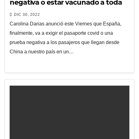
negativa o estar vacunado a toda
persona procedente de China que
DIC 30, 2022
quiera entrar a España
Carolina Darias anunció este Viernes que España,
finalmente, va a exigir el pasaporte covid o una
prueba negativa a los pasajeros que llegan desde
China a nuestro país en un…