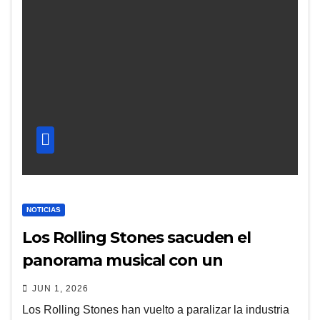
NOTICIAS
Los Rolling Stones sacuden el
panorama musical con un
esperado nuevo lanzamiento
JUN 1, 2026
Los Rolling Stones han vuelto a paralizar la industria