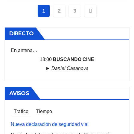
Paginación
1
2
3
de
entradas
DIRECTO
En antena…
18:00
BUSCANDO CINE
►
Daniel Casanova
AVISOS
Trafico
Tiempo
Nueva declaración de seguridad vial