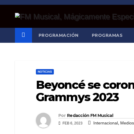
Saltar
al
contenido
PROGRAMACIÓN
PROGRAMAS
NOTICIAS
Beyoncé se corona
Grammys 2023
Por
Redacción FM Musical
,
Internacional
Medios
FEB 6, 2023