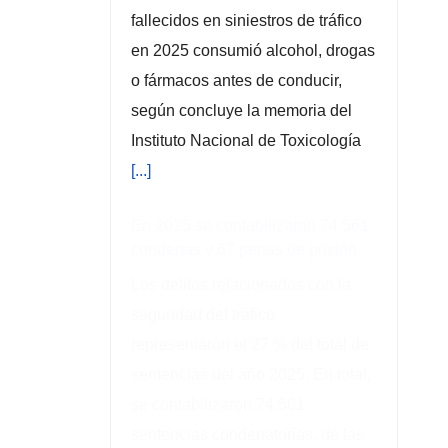
fallecidos en siniestros de tráfico
en 2025 consumió alcohol, drogas
o fármacos antes de conducir,
según concluye la memoria del
Instituto Nacional de Toxicología
[...]
En 2025 se contabilizaron 74.561
condenas y 67 penas de prisión
Los delitos relacionados con la
seguridad del tráfico
representaron el 27 % del total de
sentencias del año 2025. En total,
se contabilizaron 74.561
sentencias condenatorias, de las