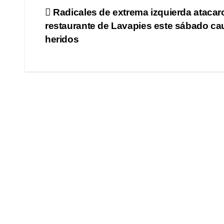
Navegación
Radicales de extrema izquierda atacar
restaurante de Lavapies este sábado ca
de
heridos
entradas